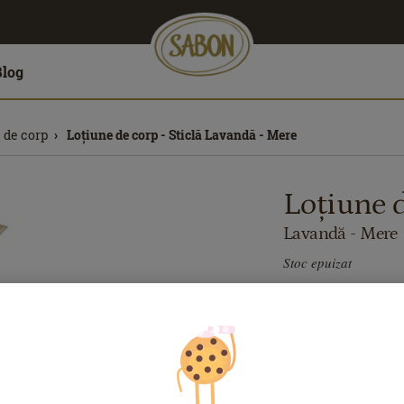
Blog
 de corp
Loțiune de corp - Sticlă Lavandă - Mere
Loțiune d
Lavandă - Mere
Stoc epuizat
Vezi cadouri cu
129.00
lei
200
m
Preț cu Royal Pas
Dacă aveţi card Ro