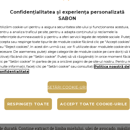
de reducerile exclu
În caz contrar, put
Confidențialitatea și experiența personalizată
64.50
lei
per 100 ml
SABON
Cod produs: 1137
tilizăm cookie-uri pentru a asigura securitatea site-ului și funcționarea acestuia,
entru a analiza traficul pe site, pentru a adapta conținutul și reclamele la
referințele dumneavoastră și pentru a oferi servicii legate de rețelele sociale. Puteț
ALERTĂ STO
ccepta sau respinge toate tipurile de module cookie făcând clic pe "Accept cookies
au "Reject cookies", în acest din urmă caz, vor fi utilizate doar modulele cookie stri
ecesare. De asemenea, puteți alege categoriile de module cookie pe care doriți să l
Alertă stoc
ctivați făcând clic pe "Setări cookie". Puteți să vă răzgândiți în orice moment făc
Adaugă produsul în list
lic pe "Setări cookie" în partea de jos a oricărei pagini de pe site-ul nostru. Pentru 
produsul va fi disponi
ulte informații, faceți clic pe "Setări cookie" sau consultați
Politica noastră de
onfidențialitate
.
Cumperi acum, plăt
În funcție de cardul t
SETĂRI COOKIE-URI
pe pagina procesatorulu
Ridicare gratuită di
RESPINGEȚI TOATE
ACCEPT TOATE COOKIE-URILE
de durată. Conţine extract de limba mielului, ulei de avocado, măsl