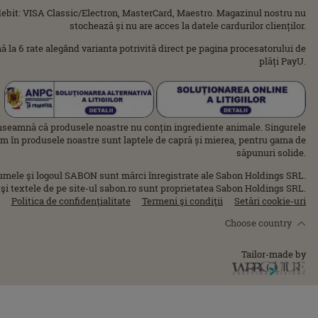
ebit: VISA Classic/Electron, MasterCard, Maestro. Magazinul nostru nu
stochează și nu are acces la datele cardurilor clienților.
ână la 6 rate alegând varianta potrivită direct pe pagina procesatorului de
plăți PayU.
nseamnă că produsele noastre nu conțin ingrediente animale. Singurele
im în produsele noastre sunt laptele de capră și mierea, pentru gama de
săpunuri solide.
umele şi logoul SABON sunt mărci înregistrate ale Sabon Holdings SRL.
 şi textele de pe site-ul sabon.ro sunt proprietatea Sabon Holdings SRL.
Politica de confidenţialitate
Termeni şi condiţii
Setări cookie-uri
Choose country
Tailor-made by