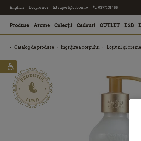
English
Despre noi
suport@sabon.ro
0377101455
Produse
Arome
Colecţii
Cadouri
OUTLET
B2B
Catalog de produse
Îngrijirea corpului
Loţiuni şi creme