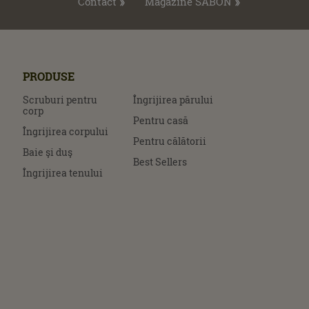
Contact
Magazine SABON
PRODUSE
Scruburi pentru
Îngrijirea părului
corp
Pentru casă
Îngrijirea corpului
Pentru călătorii
Baie şi duş
Best Sellers
Îngrijirea tenului