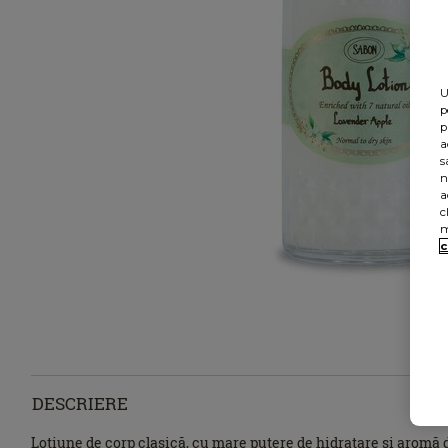
U
p
p
a
s
n
a
c
m
c
DESCRIERE
Loţiune de corp clasică, cu mare putere de hidratare şi aromă 