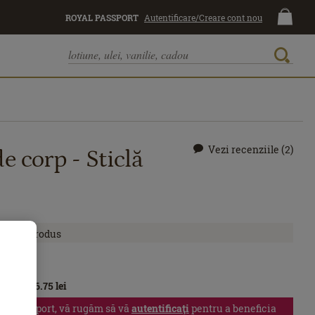
ROYAL PASSPORT
Autentificare/Creare cont nou
Vezi recenziile (2)
e corp - Sticlă
 acest produs
l
sport:
96.75
lei
yal Passport, vă rugăm să vă
autentificaţi
pentru a beneficia