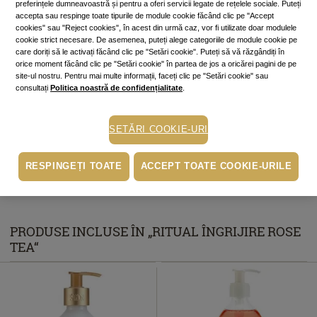
preferințele dumneavoastră și pentru a oferi servicii legate de rețelele sociale. Puteți
accepta sau respinge toate tipurile de module cookie făcând clic pe "Accept
ALERTĂ STOC
cookies" sau "Reject cookies", în acest din urmă caz, vor fi utilizate doar modulele
cookie strict necesare. De asemenea, puteți alege categoriile de module cookie pe
Alertă stoc
care doriți să le activați făcând clic pe "Setări cookie". Puteți să vă răzgândiți în
Adaugă produsul în lista de alerte de stoc din contul tău și îți vom trimite un
orice moment făcând clic pe "Setări cookie" în partea de jos a oricărei pagini de pe
mesaj când produsul va fi disponibil.
Adaugă alertă
site-ul nostru. Pentru mai multe informații, faceți clic pe "Setări cookie" sau
consultați
Politica noastră de confidențialitate
.
Cumperi acum, plătești mai târziu
Până la 6 rate fără dobândă
SETĂRI COOKIE-URI
În funcție de cardul tău de credit, poți plăti în până la 6 rate alegând
varianta potrivită direct pe pagina procesatorului de plăți PayU.
Află mai
mult
RESPINGEȚI TOATE
ACCEPT TOATE COOKIE-URILE
Ridicare gratuită din magazine
PRODUSE INCLUSE ÎN „RITUAL ÎNGRIJIRE ROSE
TEA“