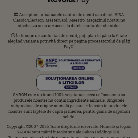
Acceptăm următoarele carduri de credit sau debit: VISA
Classic/Electron, MasterCard, Maestro. Magazinul nostru nu
stochează și nu are acces la datele cardurilor clienților.
În funcție de cardul tău de credit, poți plăti în până la 6 rate
alegând varianta potrivită direct pe pagina procesatorului de plăți
PayU.
SABON este un brand 100% vegetarian, ceea ce înseamnă că
produsele noastre nu conțin ingrediente animale. Singurele
subproduse de origine animală pe care le folosim în produsele
noastre sunt laptele de capră și mierea, pentru gama de săpunuri
solide.
Copyright ©2007-2026 Toate drepturile rezervate. Numele şi logoul
SABON sunt mărci înregistrate ale Sabon Holdings SRL.
Toate imaginile şi textele de pe site-ul sabon.ro sunt proprietatea