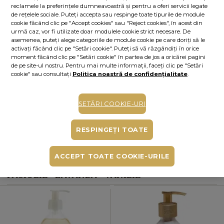
reclamele la preferințele dumneavoastră și pentru a oferi servicii legate
de rețelele sociale. Puteți accepta sau respinge toate tipurile de module
ALERTĂ STOC
cookie făcând clic pe "Accept cookies" sau "Reject cookies", în acest din
urmă caz, vor fi utilizate doar modulele cookie strict necesare. De
Alertă stoc
asemenea, puteți alege categoriile de module cookie pe care doriți să le
Adaugă produsul în lista de alerte de stoc din contul tău și îți vom trimite un
activați făcând clic pe "Setări cookie". Puteți să vă răzgândiți în orice
mesaj când produsul va fi disponibil.
Adaugă alertă
moment făcând clic pe "Setări cookie" în partea de jos a oricărei pagini
de pe site-ul nostru. Pentru mai multe informații, faceți clic pe "Setări
Cumperi acum, plătești mai târziu
cookie" sau consultați
Politica noastră de confidențialitate
.
Până la 6 rate fără dobândă
În funcție de cardul tău de credit, poți plăti în până la 6 rate alegând
varianta potrivită direct pe pagina procesatorului de plăți PayU.
Află mai
SETĂRI COOKIE-URI
mult
RESPINGEȚI TOATE
Ridicare gratuită din magazine
ACCEPT TOATE COOKIE-URILE
PRODUSE INCLUSE ÎN „RITUAL ÎNGRIJIRE
PACIULIE - LAVANDĂ - VANILIE“