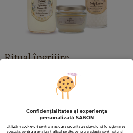
Ritual îngrijire
Paciulie - Lavandă - Vanilie
Stoc epuizat
357.00
lei
Preț cu Royal Passport:
321.30
lei
Dacă aveţi card Royal Passport, vă rugăm să vă
autentificaţi
Confidențialitatea și experiența
pentru a beneficia de reducerile exclusive.
personalizată SABON
În caz contrar, puteţi obţine unul chiar acum,
apăsând aici
.
Utilizăm cookie-uri pentru a asigura securitatea site-ului și funcționarea
Stoc epuizat
Cod produs: BDYRT_1
acestuia, pentru a analiza traficul pe site, pentru a adapta conținutul și