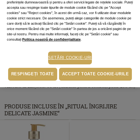
preferințele dumneavoastră și pentru a oferi servicii legate de rețelele sociale. Puteți
accepta sau respinge toate tipurile de module cookie făcând clic pe "Accept
cookies" sau "Reject cookies", în acest din urmă caz, vor fi utilizate doar modulele
Cumperi acum, plătești mai târziu
cookie strict necesare. De asemenea, puteți alege categoriile de module cookie pe
Până la 6 rate fără dobândă
care doriți să le activați făcând clic pe "Setări cookie". Puteți să vă răzgândiți în
În funcție de cardul tău de credit, poți plăti în până la 6 rate alegând
orice moment făcând clic pe "Setări cookie" în partea de jos a oricărei pagini de pe
varianta potrivită direct pe pagina procesatorului de plăți PayU.
Află mai
site-ul nostru. Pentru mai multe informații, faceți clic pe "Setări cookie" sau
mult
consultați
Politica noastră de confidențialitate
.
Ridicare gratuită din magazine
SETĂRI COOKIE-URI
Livrare prin curier: 15 lei (GRATIS pentru comenzi peste 230 lei)
RESPINGEȚI TOATE
ACCEPT TOATE COOKIE-URILE
• Livrare la Easybox: 10 lei (GRATIS pentru comenzi peste 230 lei)
PRODUSE INCLUSE ÎN „RITUAL ÎNGRIJIRE
DELICATE JASMINE“