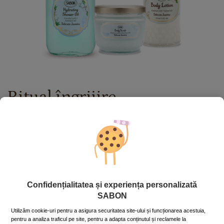
Ritual îngrijire
Delicate Jasmine
407.00
lei
Preț cu Royal Passport:
366.30
lei
Dacă aveţi card Royal Passport, vă rugăm să vă
autentificaţi
pentru a beneficia de reducerile exclusive.
În caz contrar, puteţi obţine unul chiar acum,
apăsând aici
.
Confidențialitatea și experiența personalizată
SABON
În stoc
Cod produs: BDYRT_3
Utilizăm cookie-uri pentru a asigura securitatea site-ului și funcționarea acestuia,
pentru a analiza traficul pe site, pentru a adapta conținutul și reclamele la
ADAUGĂ ÎN COŞ