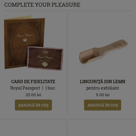
COMPLETE YOUR PLEASURE
CARD DE FIDELITATE
LINGURIŢĂ DIN LEMN
Royal Passport
1
buc.
pentru exfoliant
20.00
lei
9.00
lei
ADAUGĂ ÎN COŞ
ADAUGĂ ÎN COŞ