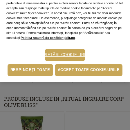
preferințele dumneavoastră și pentru a oferi servicii legate de rețelele sociale. Puteți
accepta sau respinge toate tipurile de module cookie făcând clic pe "Accept
Cumperi acum, plătești mai târziu
cookies" sau "Reject cookies", în acest din urmă caz, vor fi utilizate doar modulele
cookie strict necesare. De asemenea, puteți alege categoriile de module cookie pe
Până la 6 rate fără dobândă
care doriți să le activați făcând clic pe "Setări cookie". Puteți să vă răzgândiți în
În funcție de cardul tău de credit, poți plăti în până la 6 rate alegând
orice moment făcând clic pe "Setări cookie" în partea de jos a oricărei pagini de pe
varianta potrivită direct pe pagina procesatorului de plăți PayU.
Află mai
site-ul nostru. Pentru mai multe informații, faceți clic pe "Setări cookie" sau
mult
consultați
Politica noastră de confidențialitate
.
Ridicare gratuită din magazine
SETĂRI COOKIE-URI
Livrare prin curier: 15 lei (GRATIS pentru comenzi peste 230 lei)
RESPINGEȚI TOATE
ACCEPT TOATE COOKIE-URILE
• Livrare la Easybox: 10 lei (GRATIS pentru comenzi peste 230 lei)
PRODUSE INCLUSE ÎN „RITUAL ÎNGRIJIRE CORP
OLIVE BLISS“