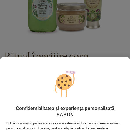
Ritual îngrijire corp
Olive Bliss
367.00
lei
Preț cu Royal Passport:
330.30
lei
Dacă aveţi card Royal Passport, vă rugăm să vă
autentificaţi
pentru a beneficia de reducerile exclusive.
În caz contrar, puteţi obţine unul chiar acum,
apăsând aici
.
Confidențialitatea și experiența personalizată
SABON
În stoc
Cod produs: BDYRT_6
Utilizăm cookie-uri pentru a asigura securitatea site-ului și funcționarea acestuia,
pentru a analiza traficul pe site, pentru a adapta conținutul și reclamele la
ADAUGĂ ÎN COŞ